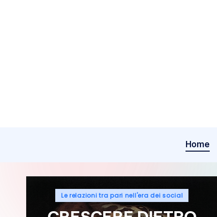
Skip
to
content
Home
Posted
Le relazioni tra pari nell'era dei social
in
CRESCERE DIETRO