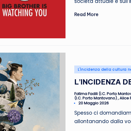
società attuale e sull
Read More
Posted
L'incidenza della cultura n
in
L’INCIDENZA 
Fatima Fadili (I.C. Porto Mant
Posted
(I.C. Porto Mantovano)
,
Alice 
by
20 Maggio 2026
Spesso ci domandiamo 
allontanando dalla vogl