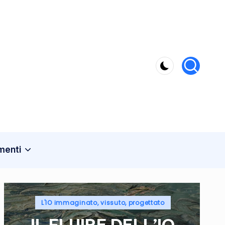
menti
Posted
L'IO immaginato, vissuto, progettato
in
IL FLUIRE DELL’IO