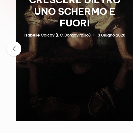
UNO SCHERMO E
FUORI
Isabelle Caicov (I. C. Borgovirgilio)
3 Giugno 2026
Posted
by