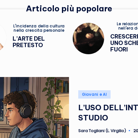
Articolo più popolare
Posted
Le relazion
Posted
L'incidenza della cultura
nell'era d
in
nella crescita personale
in
CRESCER
L’ARTE DEL
UNO SCH
PRETESTO
FUORI
Posted
Giovani e AI
in
L’USO DELL’IN
STUDIO
Sara Togliani (L. Virgilio)
20
Posted
by