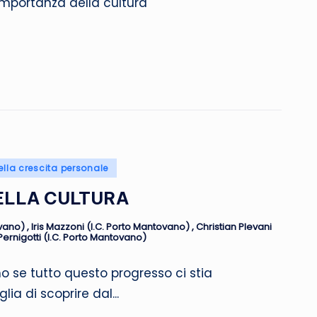
’importanza della cultura
ella crescita personale
DELLA CULTURA
ovano)
,
Iris Mazzoni (I.C. Porto Mantovano)
,
Christian Plevani
Pernigotti (I.C. Porto Mantovano)
se tutto questo progresso ci stia
ia di scoprire dal...