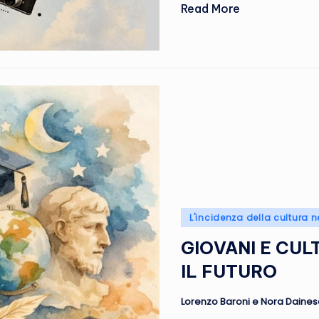
Read More
Posted
L'incidenza della cultura n
in
GIOVANI E CU
IL FUTURO
Lorenzo Baroni e Nora Dainese 
Posted
by