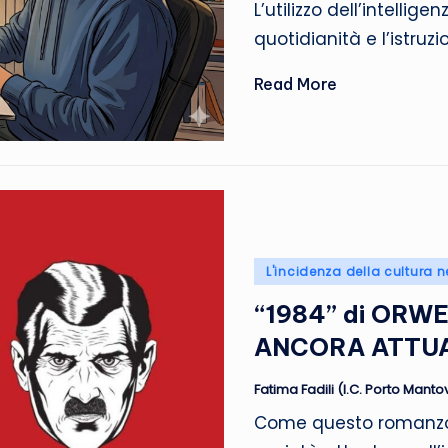
L’utilizzo dell’intellig
quotidianità e l’istruzi
Read More
Posted
L'incidenza della cultura n
in
“1984” di ORW
ANCORA ATTU
Fatima Fadili (I.C. Porto Mant
Posted
by
Come questo romanzo fa