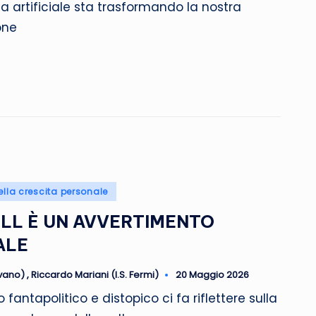
enza artificiale sta trasformando la nostra
one
ella crescita personale
ELL È UN AVVERTIMENTO
ALE
ovano)
,
Riccardo Mariani (I.S. Fermi)
20 Maggio 2026
ntapolitico e distopico ci fa riflettere sulla