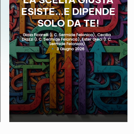
ESISTE…E DIPENDE
i
SOLO DA TE!
i
n
Gioia Ficarelli (I. C. Sermide Felonica)
,
Cecilia
Diazzi (I. C. Sermide Felonica)
,
Ester Gjeci (I. C.
Posted
Sermide Felonica)
by
R
3 Giugno 2026
e
t
e