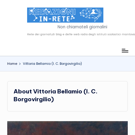
Skip
to
R
content
Non chiamateli giornalini
e
d
a
Home
Vittoria Bellamio (I. C. Borgovirgilio)
z
i
o
About Vittoria Bellamio (I. C.
n
Borgovirgilio)
i
i
n