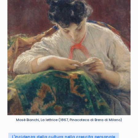
R
e
t
e
Mosè Bianchi, La lettrice (1867, Pinacoteca di Brera di Milano)
Posted
L'incidenza della cultura nella crescita personale