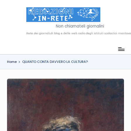
Skip
to
R
content
Non chiamateli giornalini
e
d
a
Home
QUANTO CONTA DAVVERO LA CULTURA?
z
i
o
n
i
i
n