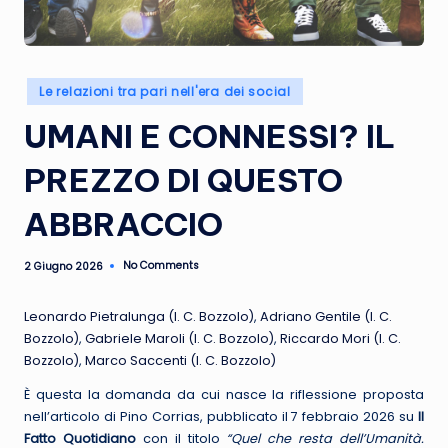
R
e
t
Posted
Le relazioni tra pari nell'era dei social
e
in
UMANI E CONNESSI? IL
PREZZO DI QUESTO
ABBRACCIO
No Comments
2 Giugno 2026
Leonardo Pietralunga (I. C. Bozzolo)
,
Adriano Gentile (I. C.
Bozzolo)
,
Gabriele Maroli (I. C. Bozzolo)
,
Riccardo Mori (I. C.
Bozzolo)
,
Marco Saccenti (I. C. Bozzolo)
È questa la domanda da cui nasce la riflessione proposta
nell’articolo di Pino Corrias, pubblicato il 7 febbraio 2026 su
Il
Fatto Quotidiano
con il titolo
“Quel che resta dell’Umanità.