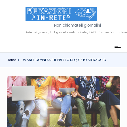
Skip
to
R
content
Non chiamateli giornalini
e
d
a
Home
UMANI E CONNESSI? IL PREZZO DI QUESTO ABBRACCIO
z
i
o
n
i
i
n