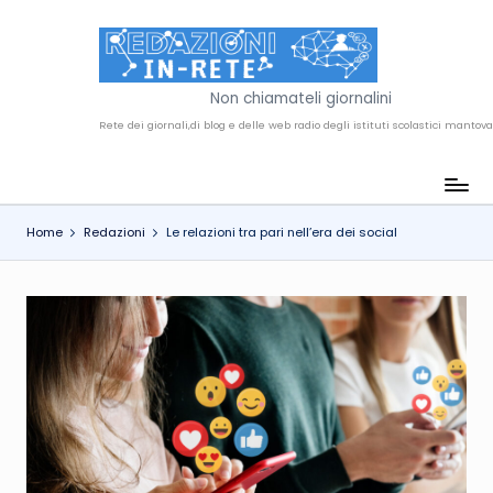
Skip
to
R
content
Non chiamateli giornalini
e
d
a
Home
Redazioni
Le relazioni tra pari nell’era dei social
z
i
o
n
i
i
n