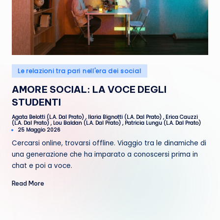
Posted
Le relazioni tra pari nell'era dei social
in
AMORE SOCIAL: LA VOCE DEGLI
STUDENTI
Agata Belotti (L.A. Dal Prato)
,
Ilaria Bignotti (L.A. Dal Prato)
,
Erica Cauzzi
Posted
(L.A. Dal Prato)
,
Lou Baldan (L.A. Dal Prato)
,
Patricia Lungu (L.A. Dal Prato)
by
25 Maggio 2026
Cercarsi online, trovarsi offline. Viaggio tra le dinamiche di
una generazione che ha imparato a conoscersi prima in
chat e poi a voce.
Read More