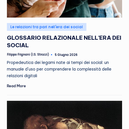
R
e
t
Posted
Le relazioni tra pari nell'era dei social
e
in
GLOSSARIO RELAZIONALE NELL’ERA DEI
SOCIAL
Filippo Frignani (I.S. Strozzi)
5 Giugno 2026
Posted
by
Propedeutica dei legami nate ai tempi dei social: un
manuale d'uso per comprendere la complessità delle
relazioni digitali
Read More