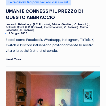
Posted
Le relazioni tra pari nell'era dei social
in
UMANI E CONNESSI? IL PREZZO DI
QUESTO ABBRACCIO
Leonardo Pietralunga (I. C. Bozzolo)
,
Adriano Gentile (I. C. Bozzolo)
,
Gabriele Maroli (I. C. Bozzolo)
,
Riccardo Mori (I. C. Bozzolo)
,
Marco
Posted
Saccenti (I. C. Bozzolo)
by
2 Giugno 2026
Social come Facebook, WhatsApp, Instagram, TikTok, X,
Twitch o Discord influenzano profondamente la nostra
vita e la società che ci circonda.
Read More