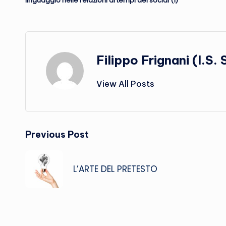
linguaggio nelle relazioni ai tempi dei social (1)
Filippo Frignani (I.S. 
View All Posts
Post
Previous Post
navigation
L’ARTE DEL PRETESTO