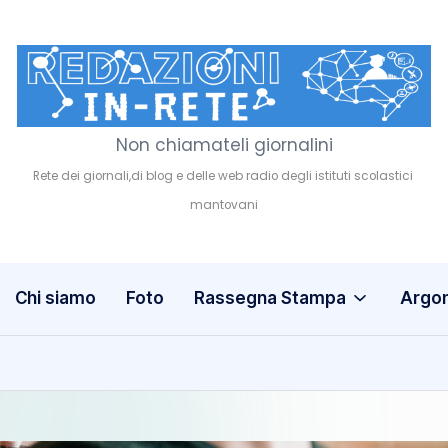
Non chiamateli giornalini
R
e
d
a
Chi siamo
Foto
Rassegna Stampa
Argo
z
i
o
n