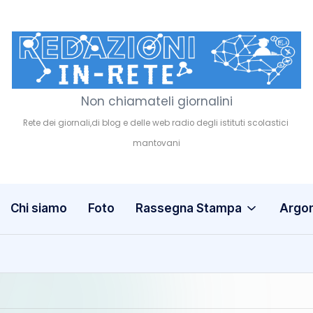
Non chiamateli giornalini
R
e
d
a
Chi siamo
Foto
Rassegna Stampa
Argo
z
i
o
n