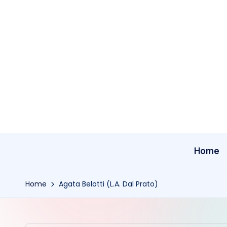
Skip
to
content
Home
Home
Agata Belotti (L.A. Dal Prato)