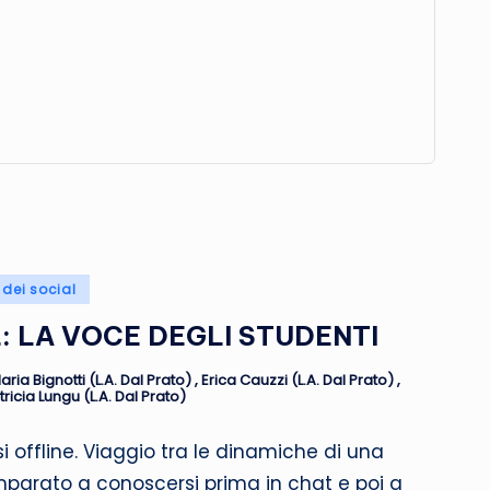
a dei social
: LA VOCE DEGLI STUDENTI
Ilaria Bignotti (L.A. Dal Prato)
,
Erica Cauzzi (L.A. Dal Prato)
,
tricia Lungu (L.A. Dal Prato)
si offline. Viaggio tra le dinamiche di una
parato a conoscersi prima in chat e poi a