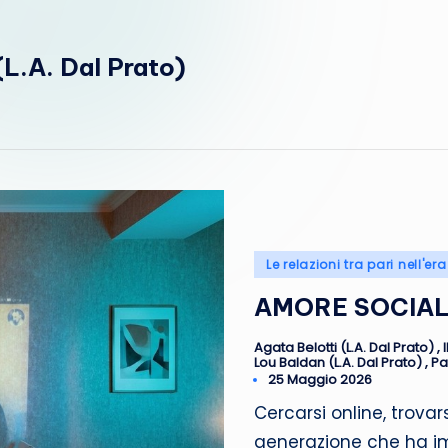
i
(L.A. Dal Prato)
i
n
R
e
t
Posted
Le relazioni tra pari nell'er
e
in
AMORE SOCIAL
Agata Belotti (L.A. Dal Prato)
,
Posted
Lou Baldan (L.A. Dal Prato)
,
Pa
by
25 Maggio 2026
Cercarsi online, trovar
generazione che ha im