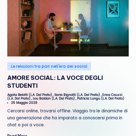
R
e
t
e
Posted
Le relazioni tra pari nell'era dei social
in
AMORE SOCIAL: LA VOCE DEGLI
STUDENTI
Agata Belotti (L.A. Dal Prato)
,
Ilaria Bignotti (L.A. Dal Prato)
,
Erica Cauzzi
Posted
(L.A. Dal Prato)
,
Lou Baldan (L.A. Dal Prato)
,
Patricia Lungu (L.A. Dal Prato)
by
25 Maggio 2026
Cercarsi online, trovarsi offline. Viaggio tra le dinamiche di
una generazione che ha imparato a conoscersi prima in
chat e poi a voce.
Read More