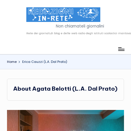
Skip
to
R
content
Non chiamateli giornalini
e
d
a
Home
Erica Cauzzi (L.A. Dal Prato)
z
i
o
About Agata Belotti (L.A. Dal Prato)
n
i
i
n