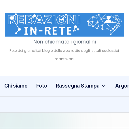
Non chiamateli giornalini
R
e
d
a
Chi siamo
Foto
Rassegna Stampa
Argo
z
i
o
n