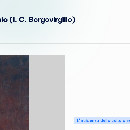
i
o (I. C. Borgovirgilio)
i
n
R
e
t
e
Posted
L'incidenza della cultura n
in