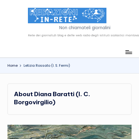
Skip
to
R
content
Non chiamateli giornalini
e
d
a
Home
Letizia Rossato (I. S. Fermi)
z
i
o
About Diana Baratti (I. C.
n
Borgovirgilio)
i
i
n