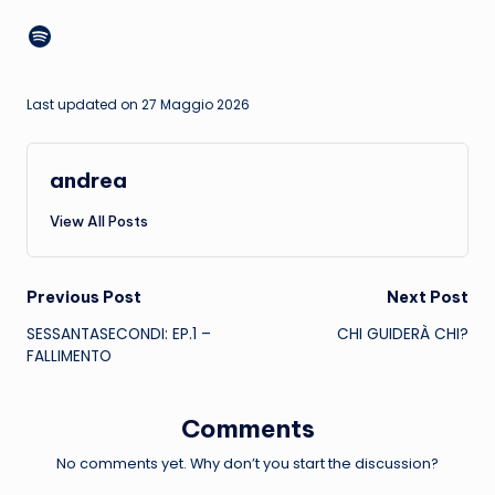
R
Spotify
e
t
Last updated on 27 Maggio 2026
e
andrea
View All Posts
Post
Previous Post
Next Post
SESSANTASECONDI: EP.1 –
CHI GUIDERÀ CHI?
navigation
FALLIMENTO
Comments
No comments yet. Why don’t you start the discussion?