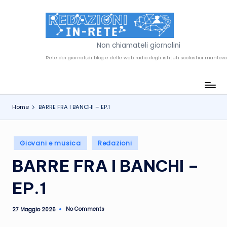
Skip
to
R
content
Non chiamateli giornalini
e
d
a
Home
BARRE FRA I BANCHI – EP.1
z
i
Posted
o
Giovani e musica
Redazioni
in
n
BARRE FRA I BANCHI –
i
EP.1
i
n
No Comments
27 Maggio 2026