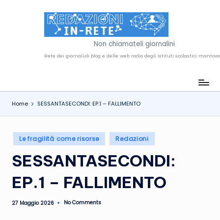
Skip
to
R
content
Non chiamateli giornalini
e
d
a
Home
SESSANTASECONDI: EP.1 – FALLIMENTO
z
i
Posted
o
Le fragilità come risorse
Redazioni
in
n
SESSANTASECONDI:
i
EP.1 – FALLIMENTO
i
n
No Comments
27 Maggio 2026