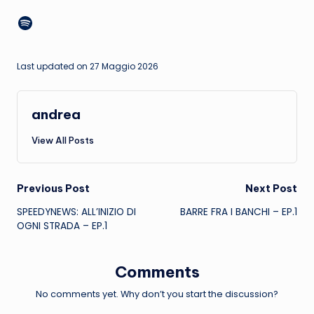
R
Spotify
e
t
Last updated on 27 Maggio 2026
e
andrea
View All Posts
Post
Previous Post
Next Post
SPEEDYNEWS: ALL’INIZIO DI
BARRE FRA I BANCHI – EP.1
navigation
OGNI STRADA – EP.1
Comments
No comments yet. Why don’t you start the discussion?