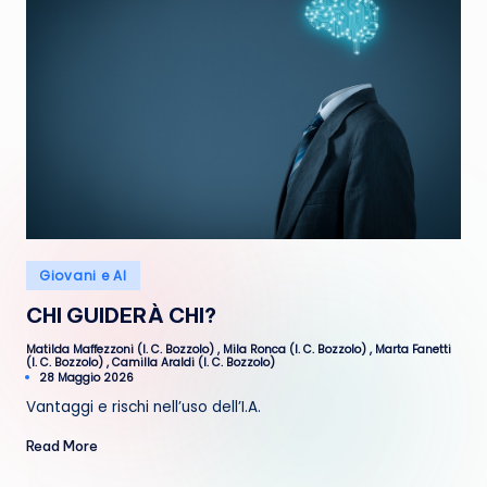
R
e
t
e
Posted
Giovani e AI
in
CHI GUIDERÀ CHI?
Matilda Maffezzoni (I. C. Bozzolo)
,
Mila Ronca (I. C. Bozzolo)
,
Marta Fanetti
Posted
(I. C. Bozzolo)
,
Camilla Araldi (I. C. Bozzolo)
by
28 Maggio 2026
Vantaggi e rischi nell’uso dell’I.A.
Read More