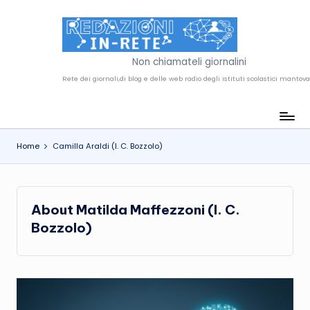
Skip
to
R
content
Non chiamateli giornalini
e
d
a
Home
Camilla Araldi (I. C. Bozzolo)
z
i
o
About Matilda Maffezzoni (I. C.
n
Bozzolo)
i
i
n